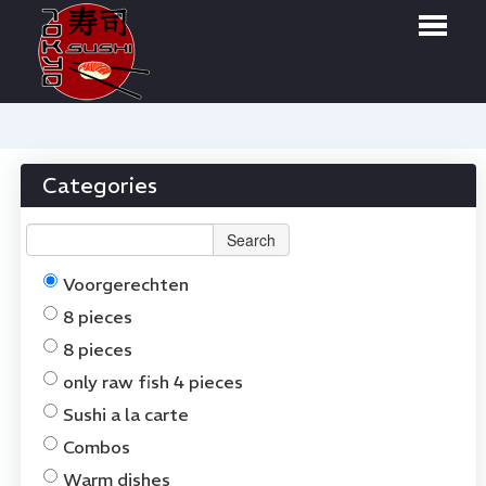
HOME
WEBSHOP
Categories
MENU
Search
RESERVATIONS
Voorgerechten
LOGIN
8 pieces
CONTACT
8 pieces
only raw fish 4 pieces
NL
Sushi a la carte
Combos
Warm dishes