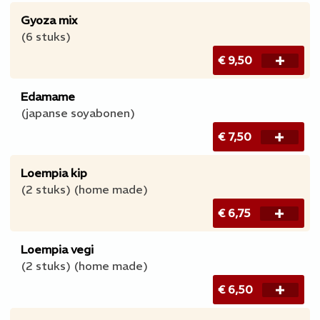
Gyoza mix
(6 stuks)
€ 9,50
Edamame
(japanse soyabonen)
€ 7,50
Loempia kip
(2 stuks) (home made)
€ 6,75
Loempia vegi
(2 stuks) (home made)
€ 6,50